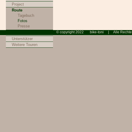
Project
Route
Tagebuch
Fotos
Presse
© copyright 2022 bike-toni |
Equipment
Unterstützer
Weitere Touren