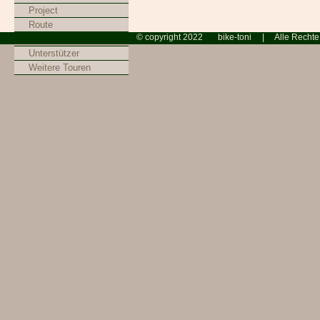
Project
Route
© copyright 2022 bike-toni |
Equipment
Unterstützer
Weitere Touren