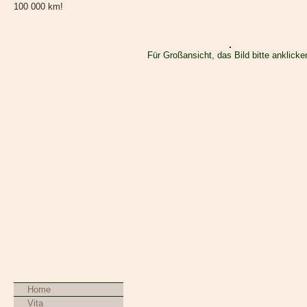
100 000 km!
Für Großansicht, das Bild bitte anklicke
Navigation
Home
überspringen
Vita