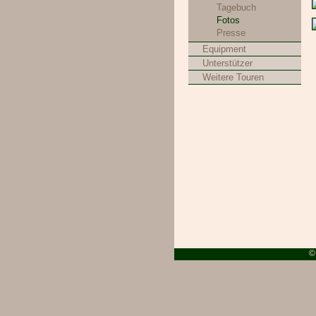
Tagebuch
Fotos
Presse
Equipment
Unterstützer
Weitere Touren
©