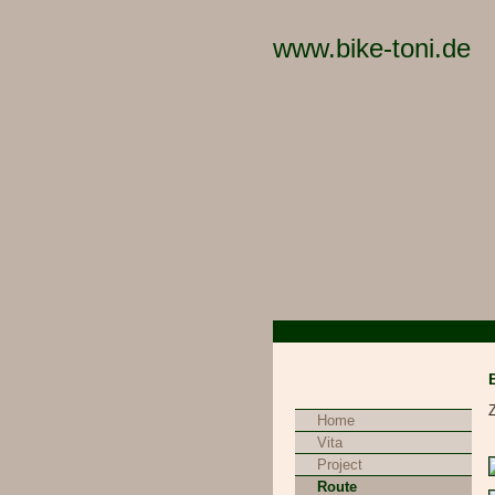
www.bike-toni.de
Z
Navigation
Home
überspringen
Vita
Project
Route